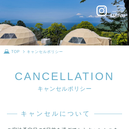
MENU
TOP
キャンセルポリシー
C
A
N
C
E
L
L
A
T
I
O
N
キ
ャ
ン
セ
ル
ポ
リ
シ
ー
キャンセルについて