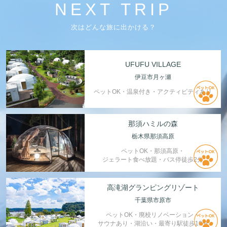
NEXT TRIP
次はどんな旅に出かける？
UFUFU VILLAGE
伊豆市月ヶ瀬
ペットOK・温泉付き・アクティビティあり
那須ハミルの森
栃木県那須高原
ペットOK・那須高原・
ジェラート食べ放題・バス停徒歩2分
高滝湖グランピングリゾート
千葉県市原市
ペットOK・廃校リノベーション・
サウナあり・湖沿い・最寄り駅徒歩10分