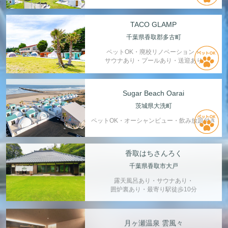
TACO GLAMP
千葉県香取郡多古町
ペットOK・廃校リノベーション・
サウナあり・プールあり・送迎あり
Sugar Beach Oarai
茨城県大洗町
ペットOK・オーシャンビュー・飲み放題付き
香取はちさんろく
千葉県香取市大戸
露天風呂あり・サウナあり・
囲炉裏あり・最寄り駅徒歩10分
月ヶ瀬温泉 雲風々