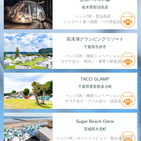
栃木県那須高原
ペットOK・那須高原・
ジェラート食べ放題・バス停徒歩2分
高滝湖グランピングリゾート
千葉県市原市
ペットOK・廃校リノベーション・
サウナあり・湖沿い・最寄り駅徒歩10分
TACO GLAMP
千葉県香取郡多古町
ペットOK・廃校リノベーション・
サウナあり・プールあり・送迎あり
Sugar Beach Oarai
茨城県大洗町
ペットOK・オーシャンビュー・飲み放題付き