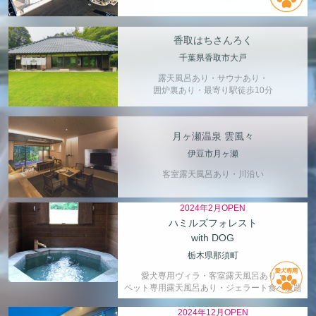
香取はちさんろく
千葉県香取市大戸
露天風呂あり・サウナあり・
囲炉裏あり・最寄り駅徒歩10分
月ヶ瀬温泉 雲風々
伊豆市月ヶ瀬
客室露天風呂あり・川沿い
2024年2月OPEN
ハミルズフォレスト
with DOG
栃木県那須町
愛犬専用ヴィラ・客室露天風呂あり・
ペット専用露天風呂あり・ジェラート食べ放題
2024年12月OPEN