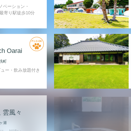
ノベーション・
最寄り駅徒歩10分
ch Oarai
洗町
ビュー・飲み放題付き
 雲風々
ヶ瀬
り・川沿い