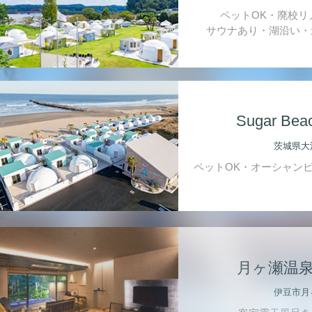
ペットOK・廃校リ
サウナあり・湖沿い・
Sugar Bea
茨城県大
ペットOK・オーシャン
月ヶ瀬温泉
伊豆市月
客室露天風呂あ