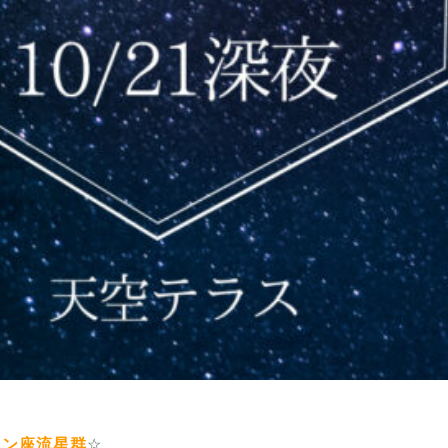
オン座流星群
☆