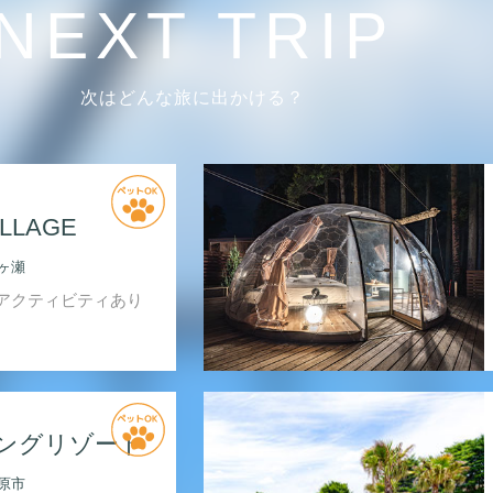
NEXT TRIP
次はどんな旅に出かける？
ILLAGE
ヶ瀬
アクティビティあり
ングリゾート
原市