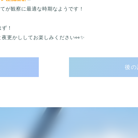
けてが観察に最適な時期なようです！
はず！
夜更かししてお楽しみください👀✨
後の