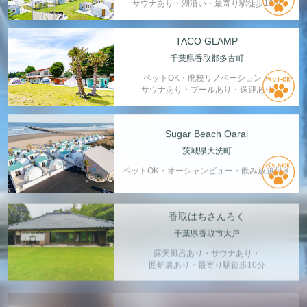
サウナあり・湖沿い・最寄り駅徒歩10分
TACO GLAMP
千葉県香取郡多古町
ペットOK・廃校リノベーション・
サウナあり・プールあり・送迎あり
Sugar Beach Oarai
茨城県大洗町
ペットOK・オーシャンビュー・飲み放題付き
香取はちさんろく
千葉県香取市大戸
露天風呂あり・サウナあり・
囲炉裏あり・最寄り駅徒歩10分
月ヶ瀬温泉 雲風々