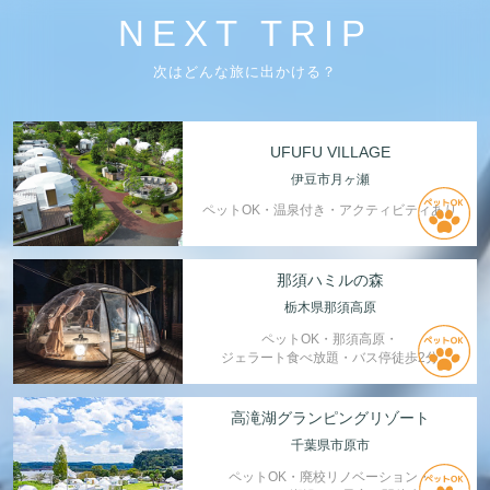
NEXT TRIP
次はどんな旅に出かける？
UFUFU VILLAGE
伊豆市月ヶ瀬
ペットOK・温泉付き・アクティビティあり
那須ハミルの森
栃木県那須高原
ペットOK・那須高原・
ジェラート食べ放題・バス停徒歩2分
高滝湖グランピングリゾート
千葉県市原市
ペットOK・廃校リノベーション・