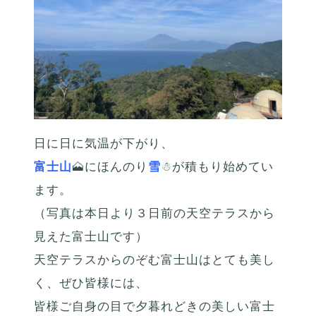
日に日に気温が下がり、
富士山
🗻にほんのり
雪
☃が積もり始めてい
ます。
（写真は本日より３日前の天空テラスから
見えた富士山です）
天空テラスからのぞむ富士山はとても美し
く、ぜひ皆様には、
皆様ご自身の目で夕暮れどきの美しい富士