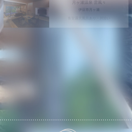
伊豆市月ヶ瀬
客室露天風呂あり・川沿い
2024年2月OPEN
ハミルズフォレスト
with DOG
栃木県那須町
愛犬専用ヴィラ・客室露天風呂あり・
ペット専用露天風呂あり・ジェラート食べ放題
2024年12月OPEN
プライベートプールヴィラ
古宇利 The Sweet
沖縄県古宇利島
1日2組限定・プール付き・オーシャンビュー