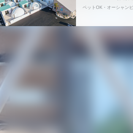
ペットOK・オーシャン
月ヶ瀬温泉
伊豆市月
客室露天風呂あ
2024年12
プライベート
古宇利 The
沖縄県古