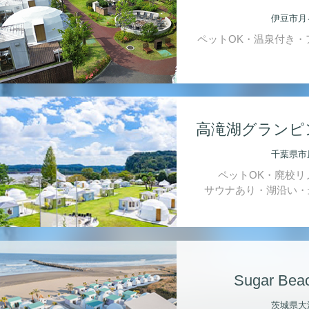
伊豆市月
ペットOK・温泉付き・
高滝湖グランピ
千葉県市
ペットOK・廃校リ
サウナあり・湖沿い・
Sugar Bea
茨城県大