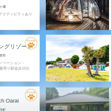
ヶ瀬
アクティビティあり
ングリゾート
原市
ノベーション・
最寄り駅徒歩10分
ch Oarai
洗町