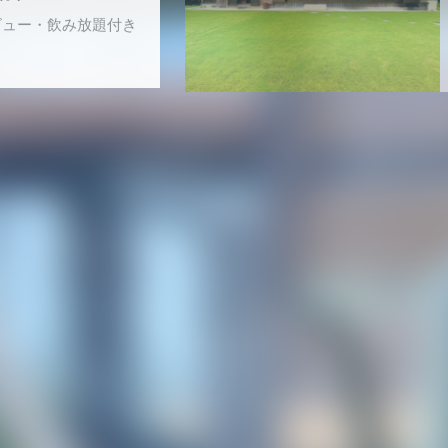
ビュー・飲み放題付き
 雲風々
ヶ瀬
り・川沿い
月OPEN
プールヴィラ
 Sweet
宇利島