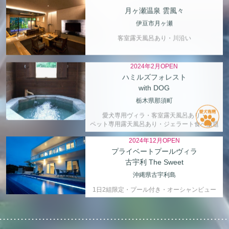
月ヶ瀬温泉 雲風々
伊豆市月ヶ瀬
客室露天風呂あり・川沿い
2024年2月OPEN
ハミルズフォレスト
with DOG
栃木県那須町
愛犬専用ヴィラ・客室露天風呂あり・
ペット専用露天風呂あり・ジェラート食べ放題
2024年12月OPEN
プライベートプールヴィラ
古宇利 The Sweet
沖縄県古宇利島
1日2組限定・プール付き・オーシャンビュー