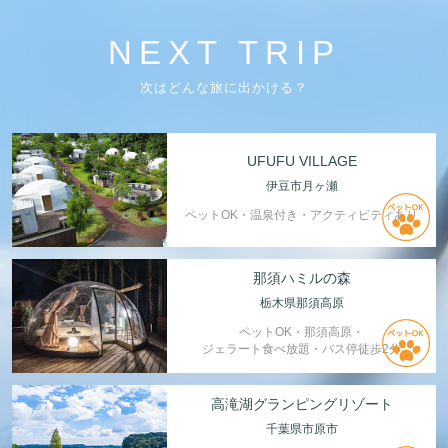
NEXT TRIP
次はどんな旅に出かける？
UFUFU VILLAGE
伊豆市月ヶ瀬
ペットOK・温泉付き・アクティビティあり
那須ハミルの森
栃木県那須高原
ペットOK・那須高原・
ジェラート食べ放題・バス停徒歩2分
高滝湖グランピングリゾート
千葉県市原市