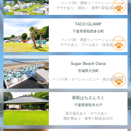
ペットOK・廃校リノベーション・
サウナあり・湖沿い・最寄り駅徒歩10分
TACO GLAMP
千葉県香取郡多古町
ペットOK・廃校リノベーション・
サウナあり・プールあり・送迎あり
Sugar Beach Oarai
茨城県大洗町
ペットOK・オーシャンビュー・飲み放題付き
香取はちさんろく
千葉県香取市大戸
露天風呂あり・サウナあり・
囲炉裏あり・最寄り駅徒歩10分