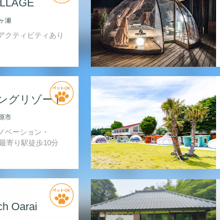
ILLAGE
ヶ瀬
アクティビティあり
ングリゾート
原市
ノベーション・
最寄り駅徒歩10分
ch Oarai