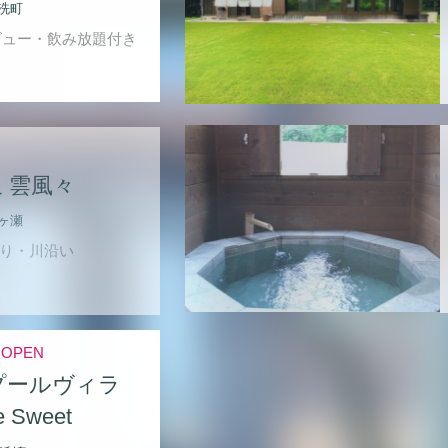
洗町
ビュー・飲み放題付き
 雲風々
ヶ瀬
り・川沿い
月OPEN
プールヴィラ
 Sweet