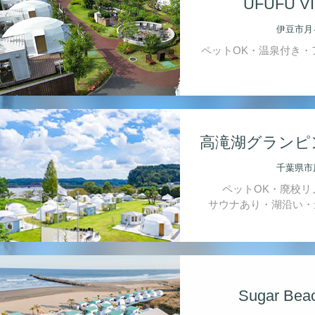
UFUFU V
伊豆市月
ペットOK・温泉付き・
高滝湖グランピ
千葉県市
ペットOK・廃校リ
サウナあり・湖沿い・
Sugar Bea