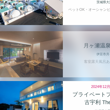
茨城県大
ペットOK・オーシャン
月ヶ瀬温泉
伊豆市月
客室露天風呂あ
2024年12
プライベート
古宇利 The