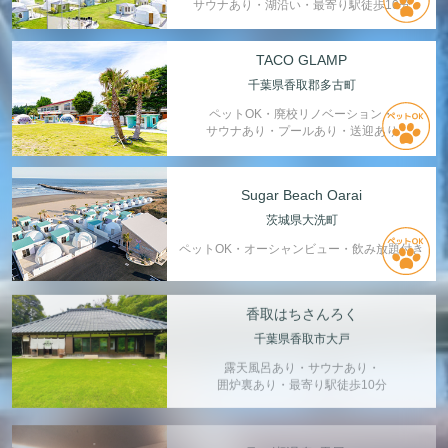
サウナあり・湖沿い・最寄り駅徒歩10分
TACO GLAMP
千葉県香取郡多古町
ペットOK・廃校リノベーション・
サウナあり・プールあり・送迎あり
Sugar Beach Oarai
茨城県大洗町
ペットOK・オーシャンビュー・飲み放題付き
香取はちさんろく
千葉県香取市大戸
露天風呂あり・サウナあり・
囲炉裏あり・最寄り駅徒歩10分
月ヶ瀬温泉 雲風々