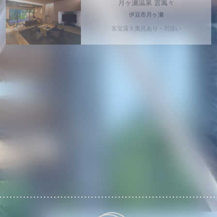
伊豆市月ヶ瀬
客室露天風呂あり・川沿い
2024年2月OPEN
ハミルズフォレスト
with DOG
栃木県那須町
愛犬専用ヴィラ・客室露天風呂あり・
ペット専用露天風呂あり・ジェラート食べ放題
2024年12月OPEN
プライベートプールヴィラ
古宇利 The Sweet
沖縄県古宇利島
1日2組限定・プール付き・オーシャンビュー