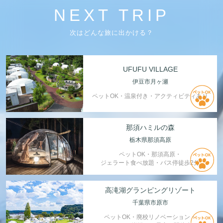
NEXT TRIP
次はどんな旅に出かける？
UFUFU VILLAGE
伊豆市月ヶ瀬
ペットOK・温泉付き・アクティビティあり
那須ハミルの森
栃木県那須高原
ペットOK・那須高原・
ジェラート食べ放題・バス停徒歩2分
高滝湖グランピングリゾート
千葉県市原市
ペットOK・廃校リノベーション・