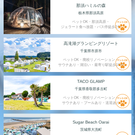
那須ハミルの森
栃木県那須高原
ペットOK・那須高原・
ジェラート食べ放題・バス停徒歩2分
高滝湖グランピングリゾート
千葉県市原市
ペットOK・廃校リノベーション・
サウナあり・湖沿い・最寄り駅徒歩10分
TACO GLAMP
千葉県香取郡多古町
ペットOK・廃校リノベーション・
サウナあり・プールあり・送迎あり
Sugar Beach Oarai
茨城県大洗町