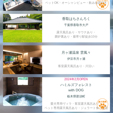
ペットOK・オーシャンビュー・飲み放題付き
香取はちさんろく
千葉県香取市大戸
露天風呂あり・サウナあり・
囲炉裏あり・最寄り駅徒歩10分
月ヶ瀬温泉 雲風々
伊豆市月ヶ瀬
客室露天風呂あり・川沿い
2024年2月OPEN
ハミルズフォレスト
with DOG
栃木県那須町
愛犬専用ヴィラ・客室露天風呂あり・
ペット専用露天風呂あり・ジェラート食べ放題