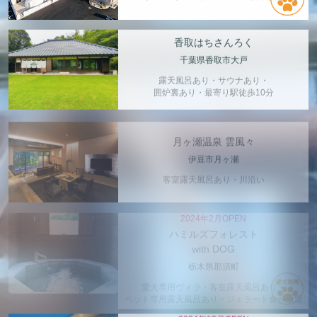
香取はちさんろく
千葉県香取市大戸
露天風呂あり・サウナあり・
囲炉裏あり・最寄り駅徒歩10分
月ヶ瀬温泉 雲風々
伊豆市月ヶ瀬
客室露天風呂あり・川沿い
2024年2月OPEN
ハミルズフォレスト
with DOG
栃木県那須町
愛犬専用ヴィラ・客室露天風呂あり・
ペット専用露天風呂あり・ジェラート食べ放題
2024年12月OPEN