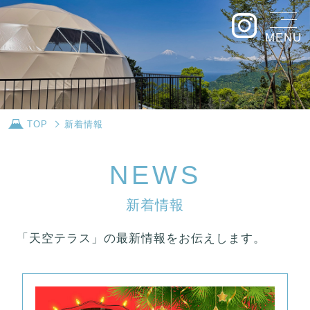
MENU
TOP
新着情報
N
E
W
S
新
着
情
報
「天空テラス」の最新情報をお伝えします。