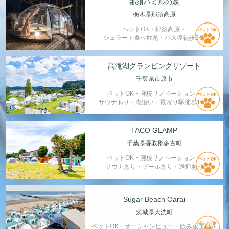
那須ハミルの森
栃木県那須高原
ペットOK・那須高原・
ジェラート食べ放題・バス停徒歩2分
高滝湖グランピングリゾート
千葉県市原市
ペットOK・廃校リノベーション・
サウナあり・湖沿い・最寄り駅徒歩10分
TACO GLAMP
千葉県香取郡多古町
ペットOK・廃校リノベーション・
サウナあり・プールあり・送迎あり
Sugar Beach Oarai
茨城県大洗町
ペットOK・オーシャンビュー・飲み放題付き