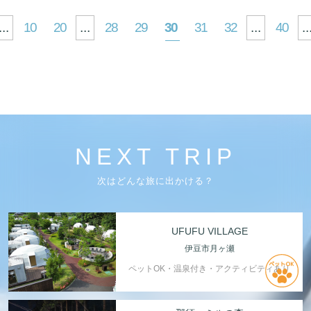
...
10
20
...
28
29
30
31
32
...
40
..
NEXT TRIP
次はどんな旅に出かける？
UFUFU VILLAGE
伊豆市月ヶ瀬
ペットOK・温泉付き・アクティビティあり